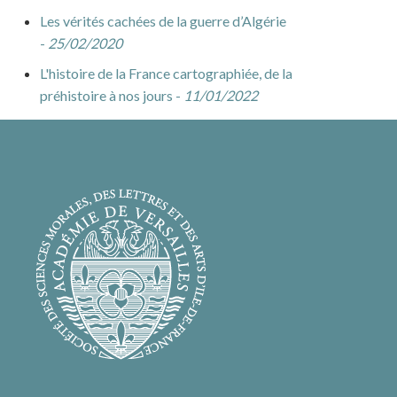
Les vérités cachées de la guerre d’Algérie
-
25/02/2020
L'histoire de la France cartographiée, de la
préhistoire à nos jours -
11/01/2022