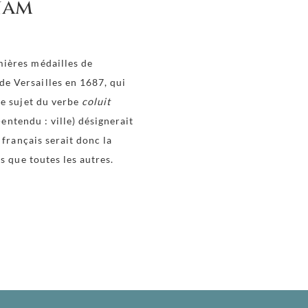
nam
emières médailles de
de Versailles en 1687, qui
 Le sujet du verbe
coluit
entendu : ville) désignerait
n français serait donc la
us que toutes les autres.