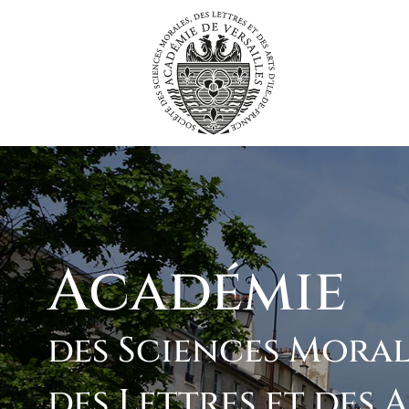
Passer
au
contenu
Académie
des Sciences Moral
des Lettres et des 