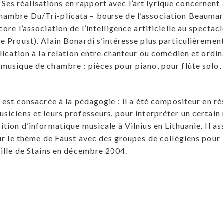
s réalisations en rapport avec l’art lyrique concernent 
ambre Du/Tri-plicata – bourse de l’association Beaumarc
re l’association de l’intelligence artificielle au spectac
e Proust). Alain Bonardi s’intéresse plus particulièreme
plication à la relation entre chanteur ou comédien et ordi
musique de chambre : pièces pour piano, pour flûte solo, 
i est consacrée à la pédagogie : il a été compositeur en r
usiciens et leurs professeurs, pour interpréter un certa
ition d’informatique musicale à Vilnius en Lithuanie. Il a
ur le thème de Faust avec des groupes de collégiens pour 
ville de Stains en décembre 2004.