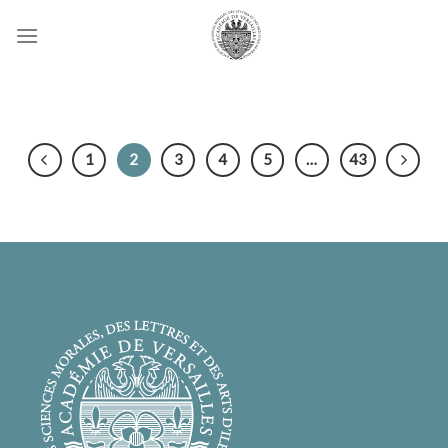
Passer
au
contenu
1
2
3
4
5
…
43